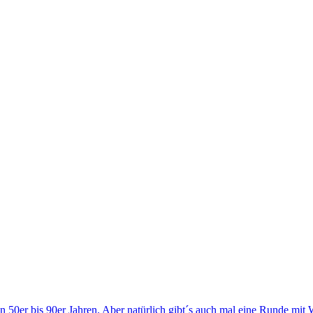
en 50er bis 90er Jahren. Aber natürlich gibt´s auch mal eine Runde mi