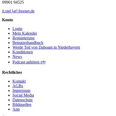
09901 94525
ji.sigl [at] freenet.de
Konto
Login
Mein Kalender
Registrierung
Benutzerhandbuch
Werde Teil von Dahoam in Niederbayern
Konditionen
News
Podcast anhören 🕬
Rechtliches
Kontakt
AGBs
Impressum
Social Media
Datenschutz
Bildquellen
App