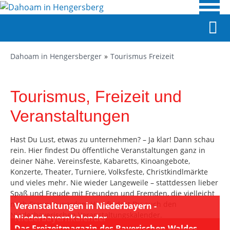
Dahoam in Hengersberger
Tourismus Freizeit
Tourismus, Freizeit und
Veranstaltungen
Hast Du Lust, etwas zu unternehmen? – Ja klar! Dann schau
rein. Hier findest Du öffentliche Veranstaltungen ganz in
deiner Nähe. Vereinsfeste, Kabaretts, Kinoangebote,
Konzerte, Theater, Turniere, Volksfeste, Christkindlmärkte
und vieles mehr. Nie wieder Langeweile – stattdessen lieber
Spaß und Freude mit Freunden und Fremden, die vielleicht
noch Freunde werden. Hier findest Du auch den
Veranstaltungen in Niederbayern -
Niederbayerischen Veranstaltungskalender.
Niederbayernkalender
Das Freizeitmagazin des Bayerischen Waldes