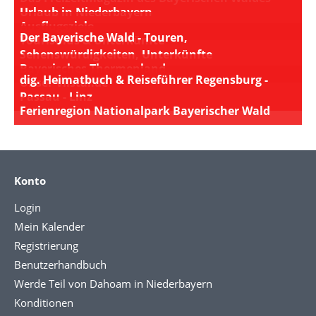
Urlaub in Niederbayern
Ausflugsziele
Der Bayerische Wald - Touren,
Tourismus & Unterkünfte
Sehenswürdigkeiten, Unterkünfte
Bayerisches Thermenland
dig. Heimatbuch & Reiseführer Regensburg -
Unser Vilstal.de
Passau - Linz
Ferienregion Nationalpark Bayerischer Wald
Konto
Login
Mein Kalender
Registrierung
Benutzerhandbuch
Werde Teil von Dahoam in Niederbayern
Konditionen