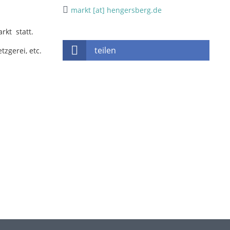
markt [at] hengersberg.de
rkt statt.
teilen
zgerei, etc.